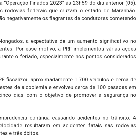
 a “Operação Finados 2023” às 23h59 do dia anterior (05),
nas rodovias federais que cruzam o estado do Maranhão.
ão negativamente os flagrantes de condutores cometendo
ngados, a expectativa de um aumento significativo no
dentes. Por esse motivo, a PRF implementou várias ações
durante o feriado, especialmente nos pontos considerados
F fiscalizou aproximadamente 1.700 veículos e cerca de
 testes de alcoolemia e envolveu cerca de 100 pessoas em
cinco dias, com o objetivo de promover a segurança no
mprudência continua causando acidentes no trânsito. A
locidade resultaram em acidentes fatais nas rodovias
es e três óbitos.