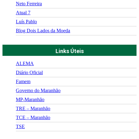
Neto Ferreira
Atual 7
Luís Pablo
Blog Dois Lados da Moeda
Links Úteis
ALEMA
Diário Oficial
Famem
Governo do Maranhão
MP-Maranhão
TRE – Maranhão
TCE – Maranhão
TSE
©
2026
Portal Fuxico do Sertão
- Todos os Direitos Reservados |