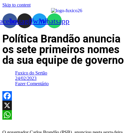
Skip to content
acebook
Instagram
Twitter
Whatsapp
Política Brandão anuncia
os sete primeiros nomes
da sua equipe de governo
Fuxico do Sertão
24/02/2023
Fazer Comentário
Facebook
X
WhatsApp
O governador Carlos Brandão (PSB), anunciou nesta sexta-feira