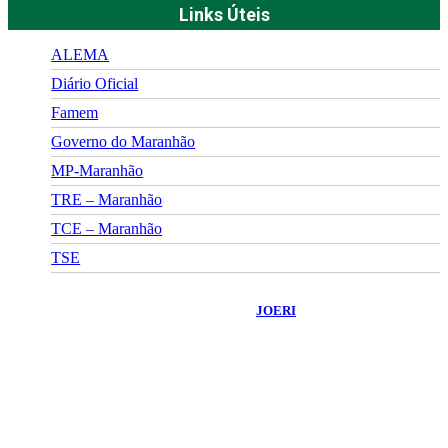
Links Úteis
ALEMA
Diário Oficial
Famem
Governo do Maranhão
MP-Maranhão
TRE – Maranhão
TCE – Maranhão
TSE
©
2026
Portal Fuxico do Sertão
- Todos os Direitos Reservados |
Desenvolvido Por:
JOERI