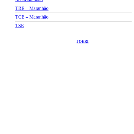
TRE – Maranhão
TCE – Maranhão
TSE
©
2026
Portal Fuxico do Sertão
- Todos os Direitos Reservados |
Desenvolvido Por:
JOERI