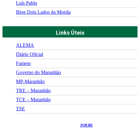
Luís Pablo
Blog Dois Lados da Moeda
Links Úteis
ALEMA
Diário Oficial
Famem
Governo do Maranhão
MP-Maranhão
TRE – Maranhão
TCE – Maranhão
TSE
©
2026
Portal Fuxico do Sertão
- Todos os Direitos Reservados |
Desenvolvido Por:
JOERI