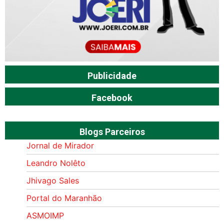
Publicidade
Facebook
Blogs Parceiros
Jornal de Mirador
Leandro Nolêto
Jhivago Sales
Portal do Maranhão
ASMOIMP