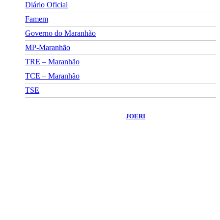
Diário Oficial
Famem
Governo do Maranhão
MP-Maranhão
TRE – Maranhão
TCE – Maranhão
TSE
©
2026
Portal Fuxico do Sertão
- Todos os Direitos Reservados |
Desenvolvido Por:
JOERI