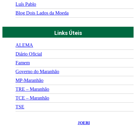
Luís Pablo
Blog Dois Lados da Moeda
Links Úteis
ALEMA
Diário Oficial
Famem
Governo do Maranhão
MP-Maranhão
TRE – Maranhão
TCE – Maranhão
TSE
©
2026
Portal Fuxico do Sertão
- Todos os Direitos Reservados |
Desenvolvido Por:
JOERI