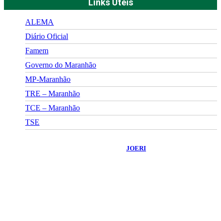
Links Úteis
ALEMA
Diário Oficial
Famem
Governo do Maranhão
MP-Maranhão
TRE – Maranhão
TCE – Maranhão
TSE
©
2026
Portal Fuxico do Sertão
- Todos os Direitos Reservados |
Desenvolvido Por:
JOERI