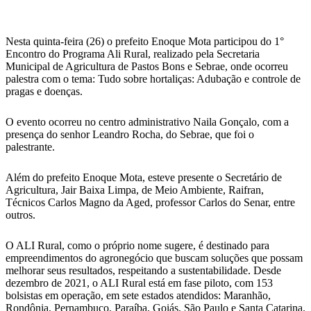
WhatsApp
Nesta quinta-feira (26) o prefeito Enoque Mota participou do 1°
Encontro do Programa Ali Rural, realizado pela Secretaria
Municipal de Agricultura de Pastos Bons e Sebrae, onde ocorreu
palestra com o tema: Tudo sobre hortaliças: Adubação e controle de
pragas e doenças.
O evento ocorreu no centro administrativo Naila Gonçalo, com a
presença do senhor Leandro Rocha, do Sebrae, que foi o
palestrante.
Além do prefeito Enoque Mota, esteve presente o Secretário de
Agricultura, Jair Baixa Limpa, de Meio Ambiente, Raifran,
Técnicos Carlos Magno da Aged, professor Carlos do Senar, entre
outros.
O ALI Rural, como o próprio nome sugere, é destinado para
empreendimentos do agronegócio que buscam soluções que possam
melhorar seus resultados, respeitando a sustentabilidade. Desde
dezembro de 2021, o ALI Rural está em fase piloto, com 153
bolsistas em operação, em sete estados atendidos: Maranhão,
Rondônia, Pernambuco, Paraíba, Goiás, São Paulo e Santa Catarina.