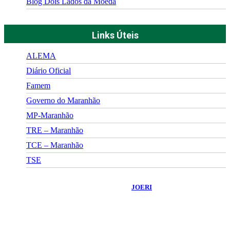
Blog Dois Lados da Moeda
Links Úteis
ALEMA
Diário Oficial
Famem
Governo do Maranhão
MP-Maranhão
TRE – Maranhão
TCE – Maranhão
TSE
©
2026
Portal Fuxico do Sertão
- Todos os Direitos Reservados |
Desenvolvido Por:
JOERI