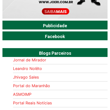
Publicidade
Facebook
Blogs Parceiros
Jornal de Mirador
Leandro Nolêto
Jhivago Sales
Portal do Maranhão
ASMOIMP
Portal Reais Notí­cias