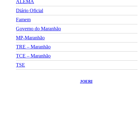
ALEMA
Diário Oficial
Famem
Governo do Maranhão
MP-Maranhão
TRE – Maranhão
TCE – Maranhão
TSE
©
2026
Portal Fuxico do Sertão
- Todos os Direitos Reservados |
Desenvolvido Por:
JOERI