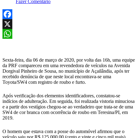
Fazer Comentário
Facebook
X
WhatsApp
Sexta-feira, dia 06 de março de 2020, por volta das 16h, uma equipe
da PRF compareceu em uma revendedora de veículos na Avenida
Dorgival Pinheiro de Sousa, no município de Açailândia, após ter
recebido denúncia de que neste local encontrava-se uma
Toyota/SW4 com registro de roubo e furto.
Após verificação dos elementos identificadores, constatou-se
indícios de adulteração. Em seguida, foi realizada vistoria minuciosa
e a partir dos vestígios chegou-se ao verdadeiro que trata-se de uma
SW4 de cor branca com ocorrência de roubo em Teresina/PI, em
2019.
O homem que estava com a posse do automóvel afirmou que o
veículo saiu por R$ 125.000,00 (cento e vinte e cinco mil reais),