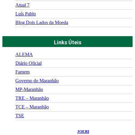
Atual 7
Luís Pablo
Blog Dois Lados da Moeda
Links Úteis
ALEMA
Diário Oficial
Famem
Governo do Maranhão
MP-Maranhão
TRE – Maranhão
TCE – Maranhão
TSE
©
2026
Portal Fuxico do Sertão
- Todos os Direitos Reservados |
Desenvolvido Por:
JOERI