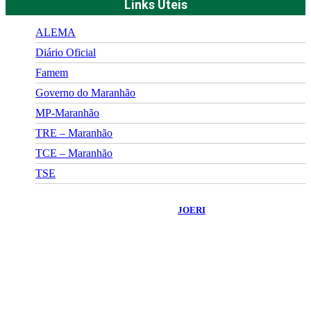
Links Úteis
ALEMA
Diário Oficial
Famem
Governo do Maranhão
MP-Maranhão
TRE – Maranhão
TCE – Maranhão
TSE
©
2026
Portal Fuxico do Sertão
- Todos os Direitos Reservados |
Desenvolvido Por:
JOERI