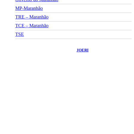
MP-Maranhão
TRE – Maranhão
TCE – Maranhão
TSE
©
2026
Portal Fuxico do Sertão
- Todos os Direitos Reservados |
Desenvolvido Por:
JOERI