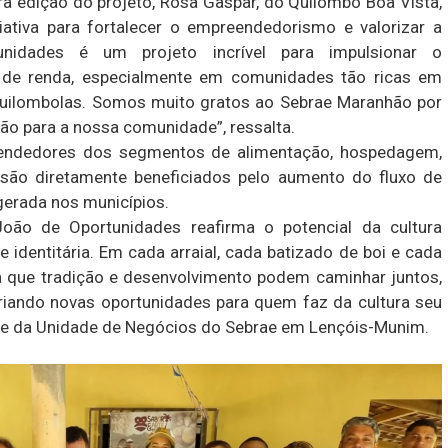
ra edição do projeto, Rosa Gaspar, do Quilombo Boa Vista,
iativa para fortalecer o empreendedorismo e valorizar a
nidades é um projeto incrível para impulsionar o
 de renda, especialmente em comunidades tão ricas em
quilombolas. Somos muito gratos ao Sebrae Maranhão por
ção para a nossa comunidade”, ressalta.
reendedores dos segmentos de alimentação, hospedagem,
 são diretamente beneficiados pelo aumento do fluxo de
gerada nos municípios.
oão de Oportunidades reafirma o potencial da cultura
identitária. Em cada arraial, cada batizado de boi e cada
ra que tradição e desenvolvimento podem caminhar juntos,
iando novas oportunidades para quem faz da cultura seu
nte da Unidade de Negócios do Sebrae em Lençóis-Munim.