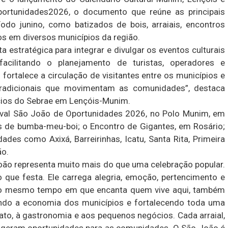
deoportunidades2026, o documento que reúne as principais
do junino, como batizados de bois, arraiais, encontros
dos em diversos municípios da região.
estratégica para integrar e divulgar os eventos culturais
 facilitando o planejamento de turistas, operadores e
fortalece a circulação de visitantes entre os municípios e
 tradicionais que movimentam as comunidades”, destaca
cios do Sebrae em Lençóis-Munim.
ival São João de Oportunidades 2026, no Polo Munim, em
is de bumba-meu-boi; o Encontro de Gigantes, em Rosário;
dades como Axixá, Barreirinhas, Icatu, Santa Rita, Primeira
ão.
oão representa muito mais do que uma celebração popular.
ue festa. Ele carrega alegria, emoção, pertencimento e
 Ao mesmo tempo em que encanta quem vive aqui, também
tando a economia dos municípios e fortalecendo toda uma
nato, à gastronomia e aos pequenos negócios. Cada arraial,
l geram oportunidades para as comunidades. O São João é