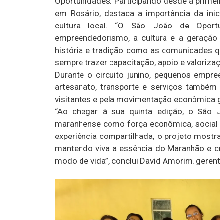
Oportunidades. Participando desde a primei
em Rosário, destaca a importância da inic
cultura local. “O São João de Oportu
empreendedorismo, a cultura e a geração
história e tradição como as comunidades 
sempre trazer capacitação, apoio e valoriza
Durante o circuito junino, pequenos emp
artesanato, transporte e serviços também
visitantes e pela movimentação econômica 
“Ao chegar à sua quinta edição, o São J
maranhense como força econômica, social e 
experiência compartilhada, o projeto most
mantendo viva a essência do Maranhão e cr
modo de vida”, conclui David Amorim, gere