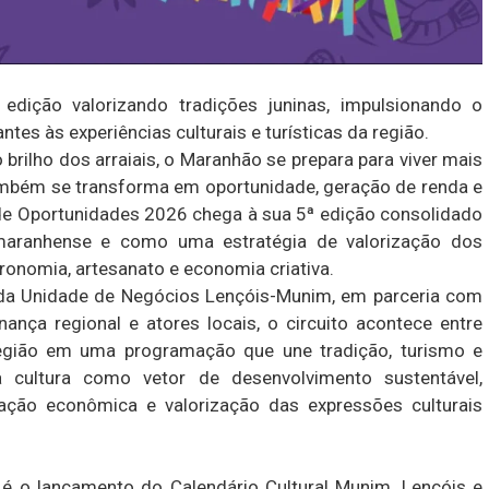
dição valorizando tradições juninas, impulsionando o
es às experiências culturais e turísticas da região.
o brilho dos arraiais, o Maranhão se prepara para viver mais
mbém se transforma em oportunidade, geração de renda e
 de Oportunidades 2026 chega à sua 5ª edição consolidado
maranhense e como uma estratégia de valorização dos
ronomia, artesanato e economia criativa.
 da Unidade de Negócios Lençóis-Munim, em parceria com
nança regional e atores locais, o circuito acontece entre
região em uma programação que une tradição, turismo e
 cultura como vetor de desenvolvimento sustentável,
ação econômica e valorização das expressões culturais
é o lançamento do Calendário Cultural Munim, Lençóis e