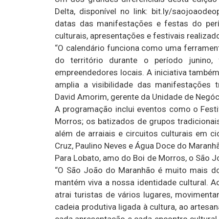
Delta, disponível no link: bit.ly/saojoao
datas das manifestações e festas do perío
culturais, apresentações e festivais realiza
“O calendário funciona como uma ferramenta 
do território durante o período junino,
empreendedores locais. A iniciativa também 
amplia a visibilidade das manifestações
David Amorim, gerente da Unidade de Negó
A programação inclui eventos como o Fest
Morros; os batizados de grupos tradiciona
além de arraiais e circuitos culturais em ci
Cruz, Paulino Neves e Água Doce do Maranh
Para Lobato, amo do Boi de Morros, o São J
“O São João do Maranhão é muito mais do q
mantém viva a nossa identidade cultural.
atrai turistas de vários lugares, movimen
cadeia produtiva ligada à cultura, ao artesa
cada apresentação e cada encontro cultura