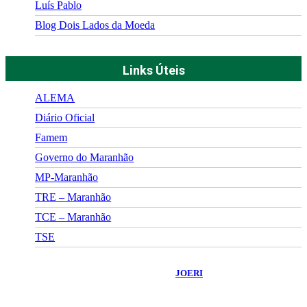
Luís Pablo
Blog Dois Lados da Moeda
Links Úteis
ALEMA
Diário Oficial
Famem
Governo do Maranhão
MP-Maranhão
TRE – Maranhão
TCE – Maranhão
TSE
©
2026
Portal Fuxico do Sertão
- Todos os Direitos Reservados |
Desenvolvido Por:
JOERI