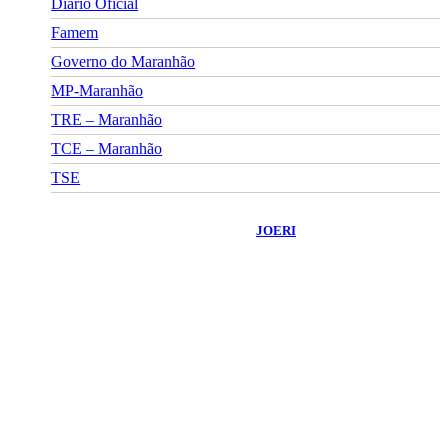
Diário Oficial
Famem
Governo do Maranhão
MP-Maranhão
TRE – Maranhão
TCE – Maranhão
TSE
©
2026
Portal Fuxico do Sertão
- Todos os Direitos Reservados |
Desenvolvido Por:
JOERI