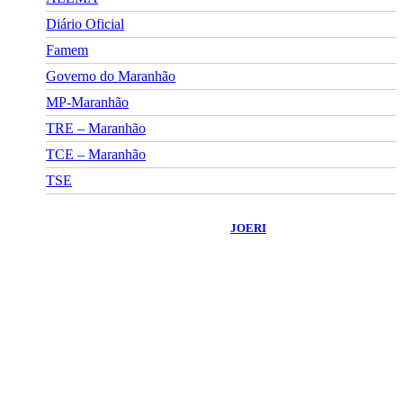
Diário Oficial
Famem
Governo do Maranhão
MP-Maranhão
TRE – Maranhão
TCE – Maranhão
TSE
©
2026
Portal Fuxico do Sertão
- Todos os Direitos Reservados |
Desenvolvido Por:
JOERI