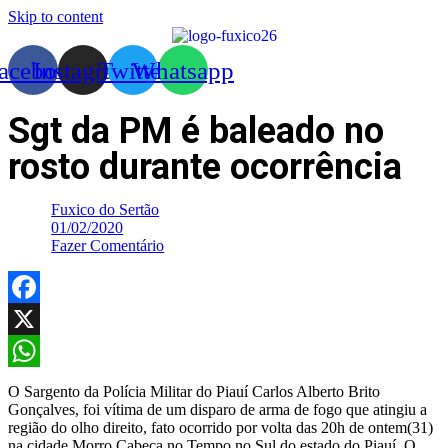
Skip to content
acebook
Instagram
Twitter
Whatsapp
Sgt da PM é baleado no
rosto durante ocorrência
Fuxico do Sertão
01/02/2020
Fazer Comentário
Facebook
X
WhatsApp
O Sargento da Polícia Militar do Piauí Carlos Alberto Brito
Gonçalves, foi vítima de um disparo de arma de fogo que atingiu a
região do olho direito, fato ocorrido por volta das 20h de ontem(31)
na cidade Morro Cabeça no Tempo no Sul do estado do Piauí. O