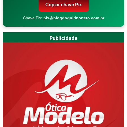
Copiar chave Pix
Chave Pix:
pix@blogdoquirinoneto.com.br
Publicidade