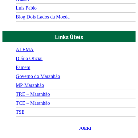
Luís Pablo
Blog Dois Lados da Moeda
Links Úteis
ALEMA
Diário Oficial
Famem
Governo do Maranhão
MP-Maranhão
TRE – Maranhão
TCE – Maranhão
TSE
©
2026
Portal Fuxico do Sertão
- Todos os Direitos Reservados |
Desenvolvido Por:
JOERI