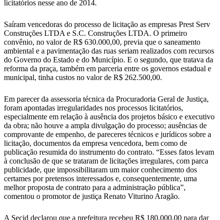
licitatórios nesse ano de 2014.
Saíram vencedoras do processo de licitação as empresas Prest Serv
Construções LTDA e S.C. Construções LTDA. O primeiro
convênio, no valor de R$ 630.000,00, previa que o saneamento
ambiental e a pavimentação das ruas seriam realizados com recursos
do Governo do Estado e do Município. E o segundo, que tratava da
reforma da praça, também em parceria entre os governos estadual e
municipal, tinha custos no valor de R$ 262.500,00.
Em parecer da assessoria técnica da Procuradoria Geral de Justiça,
foram apontadas irregularidades nos processos licitatórios,
especialmente em relação à ausência dos projetos básico e executivo
da obra; não houve a ampla divulgação do processo; ausências de
comprovante de empenho, de pareceres técnicos e jurídicos sobre a
licitação, documentos da empresa vencedora, bem como de
publicação resumida do instrumento do contrato. “Esses fatos levam
à conclusão de que se trataram de licitações irregulares, com parca
publicidade, que impossibilitaram um maior conhecimento dos
certames por pretensos interessados e, consequentemente, uma
melhor proposta de contrato para a administração pública”,
comentou o promotor de justiça Renato Viturino Aragão.
A Secid declarou que a prefeitura recebeu R$ 180.000,00 para dar