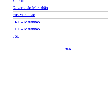
Famem
Governo do Maranhão
MP-Maranhão
TRE – Maranhão
TCE – Maranhão
TSE
©
2026
Portal Fuxico do Sertão
- Todos os Direitos Reservados |
Desenvolvido Por:
JOERI