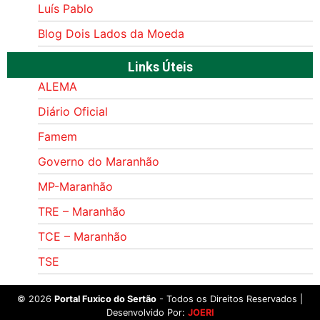
Luís Pablo
Blog Dois Lados da Moeda
Links Úteis
ALEMA
Diário Oficial
Famem
Governo do Maranhão
MP-Maranhão
TRE – Maranhão
TCE – Maranhão
TSE
©
2026
Portal Fuxico do Sertão
- Todos os Direitos Reservados |
Desenvolvido Por:
JOERI