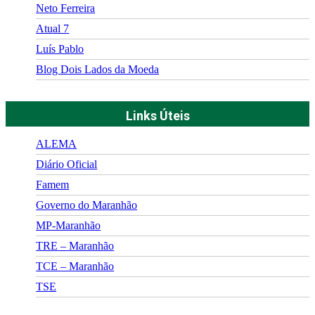
Neto Ferreira
Atual 7
Luís Pablo
Blog Dois Lados da Moeda
Links Úteis
ALEMA
Diário Oficial
Famem
Governo do Maranhão
MP-Maranhão
TRE – Maranhão
TCE – Maranhão
TSE
©
2026
Portal Fuxico do Sertão
- Todos os Direitos Reservados |