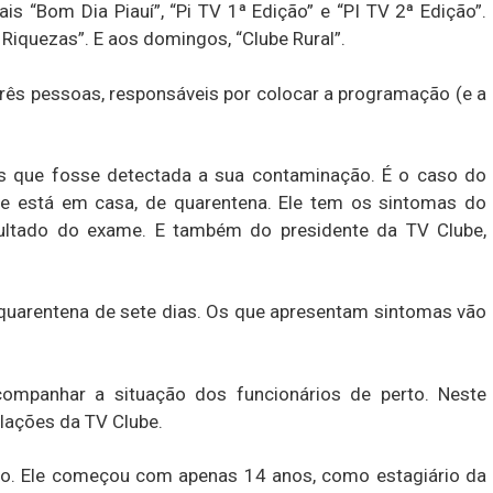
is “Bom Dia Piauí”, “Pi TV 1ª Edição” e “PI TV 2ª Edição”.
Riquezas”. E aos domingos, “Clube Rural”.
ês pessoas, responsáveis por colocar a programação (e a
s que fosse detectada a sua contaminação. É o caso do
 que está em casa, de quarentena. Ele tem os sintomas do
sultado do exame. E também do presidente da TV Clube,
quarentena de sete dias. Os que apresentam sintomas vão
companhar a situação dos funcionários de perto. Neste
lações da TV Clube.
mo. Ele começou com apenas 14 anos, como estagiário da