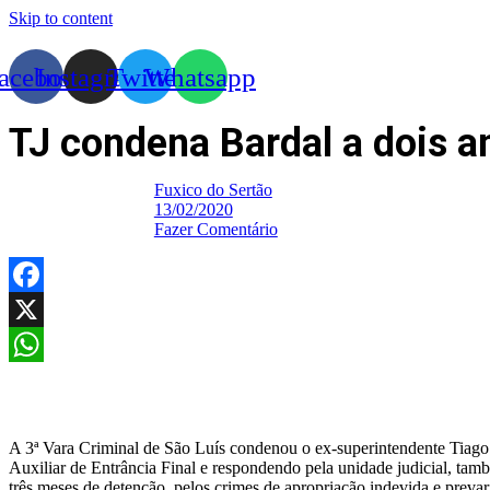
Skip to content
acebook
Instagram
Twitter
Whatsapp
TJ condena Bardal a dois a
Fuxico do Sertão
13/02/2020
Fazer Comentário
Facebook
X
WhatsApp
A 3ª Vara Criminal de São Luís condenou o ex-superintendente Tiago 
Auxiliar de Entrância Final e respondendo pela unidade judicial, ta
três meses de detenção, pelos crimes de apropriação indevida e prevar