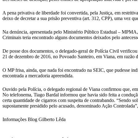
A pena privativa de liberdade foi convertida, pela Justiça, em restri
deixo de decretar a sua prisão preventiva (art. 312, CPP), uma vez q
Na denúncia, apresentada pelo Ministério Público Estadual – MPMA, 
Criminais teria encontrado alguns documentos deixados pelo antecesso
De posse dos documentos, o delegado-geral de Polícia Civil verifico
21 de dezembro de 2016, no Povoado Santeiro, em Viana, em razão da 
O MP frisa, ainda, que nada foi encontrado na SEIC, que pudesse indi
encontrada a mercadoria apreendida.
Ouvido pela Polícia, o delegado regional de Viana confirmou que, 
No telefonema, Tiago Bardal informou que havia sido feita a condução
certa quantidade de cigarros com suspeita de contrabando. “Sendo sol
supostamente presidido pelo acusado, denominado Ação Controlada”, 
Informações Blog Gilberto Lêda