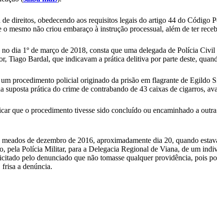
tiva de direitos, obedecendo aos requisitos legais do artigo 44 do Códig
ue o mesmo não criou embaraço à instrução processual, além de ter rece
no dia 1º de março de 2018, consta que uma delegada de Polícia Civil 
r, Tiago Bardal, que indicavam a prática delitiva por parte deste, quan
u um procedimento policial originado da prisão em flagrante de Egildo
suposta prática do crime de contrabando de 43 caixas de cigarros, ava
car que o procedimento tivesse sido concluído ou encaminhado a outra 
em meados de dezembro de 2016, aproximadamente dia 20, quando estava
, pela Polícia Militar, para a Delegacia Regional de Viana, de um ind
icitado pelo denunciado que não tomasse qualquer providência, pois po
frisa a denúncia.