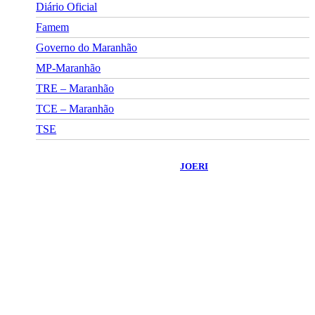
Diário Oficial
Famem
Governo do Maranhão
MP-Maranhão
TRE – Maranhão
TCE – Maranhão
TSE
©
2026
Portal Fuxico do Sertão
- Todos os Direitos Reservados |
Desenvolvido Por:
JOERI