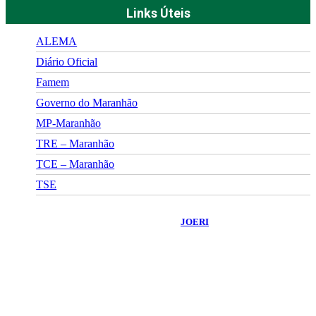
Links Úteis
ALEMA
Diário Oficial
Famem
Governo do Maranhão
MP-Maranhão
TRE – Maranhão
TCE – Maranhão
TSE
©
2026
Portal Fuxico do Sertão
- Todos os Direitos Reservados |
Desenvolvido Por:
JOERI