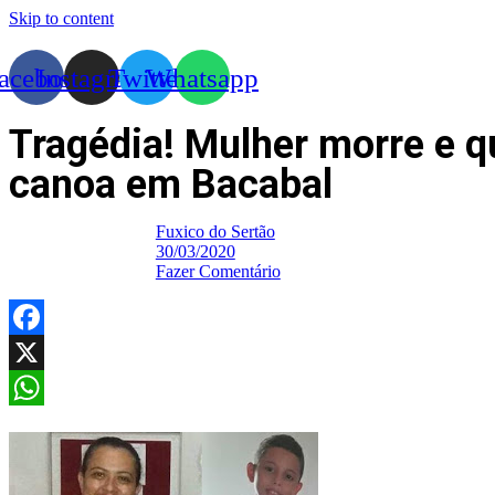
Skip to content
acebook
Instagram
Twitter
Whatsapp
Tragédia! Mulher morre e q
canoa em Bacabal
Fuxico do Sertão
30/03/2020
Fazer Comentário
Facebook
X
WhatsApp