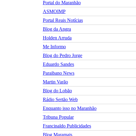
Portal do Maranhão
ASMOIMP
Portal Reais Notí­cias
Blog da Angra
Holden Arruda
Me Informo
Blog do Pedro Jorge
Eduardo Sandes
Paraibano News
Martin Varão
Blog do Lobão
Rádio Sertão Web
Enquanto isso no Maranhão
Tribuna Popular
Francinaldo Publicidades
Blog Maramais