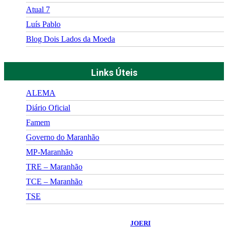
Atual 7
Luís Pablo
Blog Dois Lados da Moeda
Links Úteis
ALEMA
Diário Oficial
Famem
Governo do Maranhão
MP-Maranhão
TRE – Maranhão
TCE – Maranhão
TSE
©
2026
Portal Fuxico do Sertão
- Todos os Direitos Reservados |
Desenvolvido Por:
JOERI