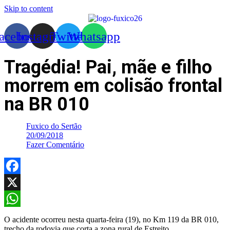
Skip to content
acebook
Instagram
Twitter
Whatsapp
Tragédia! Pai, mãe e filho
morrem em colisão frontal
na BR 010
Fuxico do Sertão
20/09/2018
Fazer Comentário
Facebook
X
WhatsApp
O acidente ocorreu nesta quarta-feira (19), no Km 119 da BR 010,
trecho da rodovia que corta a zona rural de Estreito.