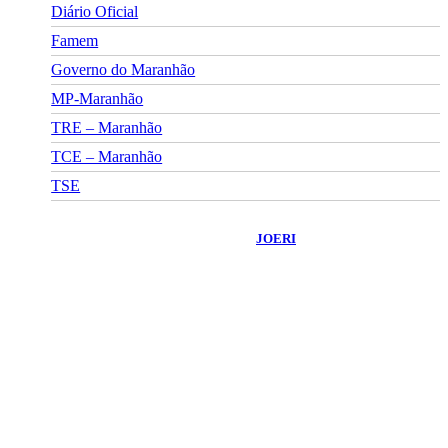
Diário Oficial
Famem
Governo do Maranhão
MP-Maranhão
TRE – Maranhão
TCE – Maranhão
TSE
©
2026
Portal Fuxico do Sertão
- Todos os Direitos Reservados |
Desenvolvido Por:
JOERI