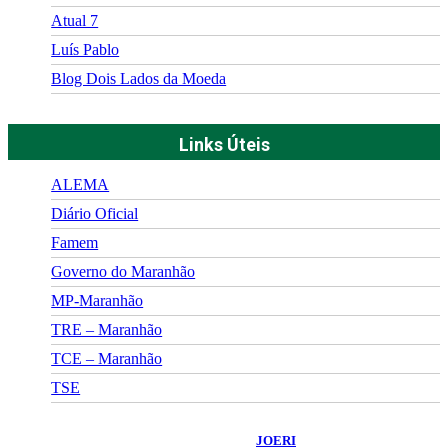
Atual 7
Luís Pablo
Blog Dois Lados da Moeda
Links Úteis
ALEMA
Diário Oficial
Famem
Governo do Maranhão
MP-Maranhão
TRE – Maranhão
TCE – Maranhão
TSE
©
2026
Portal Fuxico do Sertão
- Todos os Direitos Reservados |
Desenvolvido Por:
JOERI