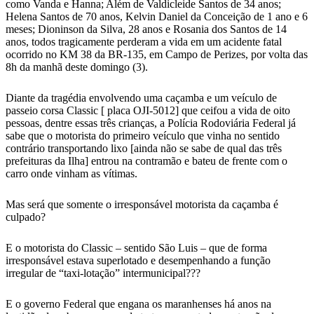
como Vanda e Hanna; Além de Valdicleide Santos de 34 anos;
Helena Santos de 70 anos, Kelvin Daniel da Conceição de 1 ano e 6
meses; Dioninson da Silva, 28 anos e Rosania dos Santos de 14
anos, todos tragicamente perderam a vida em um acidente fatal
ocorrido no KM 38 da BR-135, em Campo de Perizes, por volta das
8h da manhã deste domingo (3).
Diante da tragédia envolvendo uma caçamba e um veículo de
passeio corsa Classic [ placa OJI-5012] que ceifou a vida de oito
pessoas, dentre essas três crianças, a Polícia Rodoviária Federal já
sabe que o motorista do primeiro veículo que vinha no sentido
contrário transportando lixo [ainda não se sabe de qual das três
prefeituras da Ilha] entrou na contramão e bateu de frente com o
carro onde vinham as vítimas.
Mas será que somente o irresponsável motorista da caçamba é
culpado?
E o motorista do Classic – sentido São Luis – que de forma
irresponsável estava superlotado e desempenhando a função
irregular de “taxi-lotação” intermunicipal???
E o governo Federal que engana os maranhenses há anos na