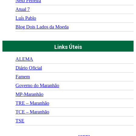
Neto Ferreira
Atual 7
Luís Pablo
Blog Dois Lados da Moeda
Links Úteis
ALEMA
Diário Oficial
Famem
Governo do Maranhão
MP-Maranhão
TRE – Maranhão
TCE – Maranhão
TSE
©
2026
Portal Fuxico do Sertão
- Todos os Direitos Reservados |