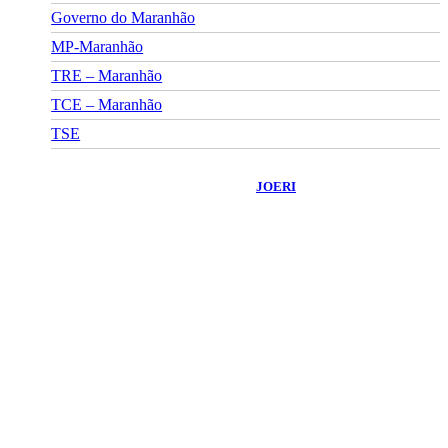
Governo do Maranhão
MP-Maranhão
TRE – Maranhão
TCE – Maranhão
TSE
©
2026
Portal Fuxico do Sertão
- Todos os Direitos Reservados |
Desenvolvido Por:
JOERI