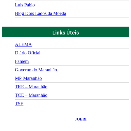
Luís Pablo
Blog Dois Lados da Moeda
Links Úteis
ALEMA
Diário Oficial
Famem
Governo do Maranhão
MP-Maranhão
TRE – Maranhão
TCE – Maranhão
TSE
©
2026
Portal Fuxico do Sertão
- Todos os Direitos Reservados |
Desenvolvido Por:
JOERI