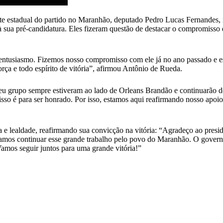
ente estadual do partido no Maranhão, deputado Pedro Lucas Fernandes
da à sua pré-candidatura. Eles fizeram questão de destacar o compromisso
usiasmo. Fizemos nosso compromisso com ele já no ano passado e esta
rça e todo espírito de vitória”, afirmou Antônio de Rueda.
seu grupo sempre estiveram ao lado de Orleans Brandão e continuarão d
o é para ser honrado. Por isso, estamos aqui reafirmando nosso apoio 
a e lealdade, reafirmando sua convicção na vitória: “Agradeço ao pres
ssamos continuar esse grande trabalho pelo povo do Maranhão. O gover
amos seguir juntos para uma grande vitória!”