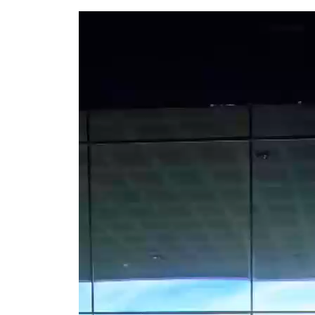
Tocador
de
vídeo