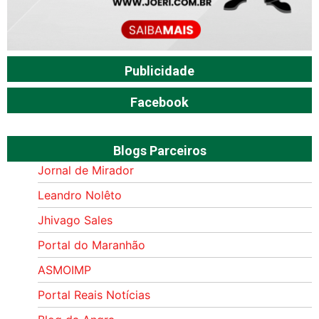
Publicidade
Facebook
Blogs Parceiros
Jornal de Mirador
Leandro Nolêto
Jhivago Sales
Portal do Maranhão
ASMOIMP
Portal Reais Notí­cias