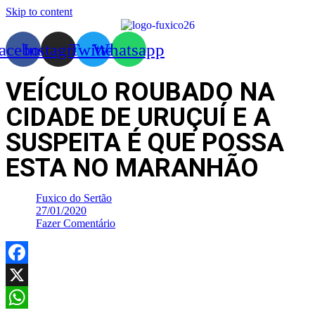
Skip to content
acebook
Instagram
Twitter
Whatsapp
VEÍCULO ROUBADO NA
CIDADE DE URUÇUÍ E A
SUSPEITA É QUE POSSA
ESTA NO MARANHÃO
Fuxico do Sertão
27/01/2020
Fazer Comentário
Facebook
X