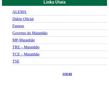
Links Úteis
ALEMA
Diário Oficial
Famem
Governo do Maranhão
MP-Maranhão
TRE – Maranhão
TCE – Maranhão
TSE
©
2026
Portal Fuxico do Sertão
- Todos os Direitos Reservados |
Desenvolvido Por:
JOERI