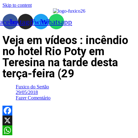
Skip to content
acebook
Instagram
Twitter
Whatsapp
Veja em vídeos : incêndio
no hotel Rio Poty em
Teresina na tarde desta
terça-feira (29
Fuxico do Sertão
29/05/2018
Fazer Comentário
Facebook
X