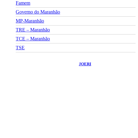
Famem
Governo do Maranhão
MP-Maranhão
TRE – Maranhão
TCE – Maranhão
TSE
©
2026
Portal Fuxico do Sertão
- Todos os Direitos Reservados |
Desenvolvido Por:
JOERI