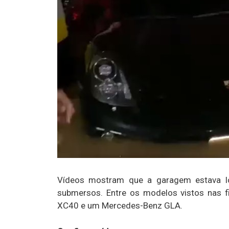
Vídeos mostram que a garagem estava lo
submersos. Entre os
modelos
vistos nas 
XC40 e um Mercedes-Benz GLA.