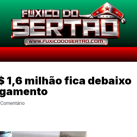
$ 1,6 milhão fica debaixo
agamento
 Comentário