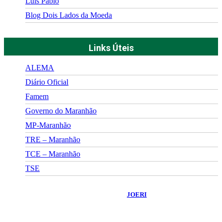
Luís Pablo
Blog Dois Lados da Moeda
Links Úteis
ALEMA
Diário Oficial
Famem
Governo do Maranhão
MP-Maranhão
TRE – Maranhão
TCE – Maranhão
TSE
©
2026
Portal Fuxico do Sertão
- Todos os Direitos Reservados |
Desenvolvido Por:
JOERI