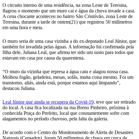
O circuito interno de uma residência, na zona Leste de Teresina,
flagrou o momento que um muro cai e água da chuva invade a casa.
A cena chocante aconteceu no bairro São Cristóvão, zona Leste de
Teresina, durante a tarde de ontem(21) que registrou 50 milímetros
em uma hora e meia.
O muro seria de uma casa vizinha a do ex-deputado Leal Júnior, que
também foi invadida pelas águas. A informação foi confirmada pela
filha dele, Juliana Leal, que afirma ter sido um susto para todos que
estavam em casa por causa da quarentena.
“O muro da vizinha que represa a água caiu e alagou nossa casa.
Molhou fogão, geladeira, mesas, sofás, muita coisa mesmo. Foi um
transtorno, aliás, ainda está, porque estamos aqui limpando”,
destacou Juliana.
Leal Júnior que ainda se recupera da Covid-19,
teve que ser retirado
do local. A casa fica localizada na rua Breno Pinheiro, próxima à
conhecida Praça do Prefeito, local que constantemente sofre com
alagamentos no período chuvoso, pela falta da galeria.
De acordo com o Centro do Monitoramento de Alerta de Desastres
Naturais (Cemaden), foram 50 milímetros de chuva em cerca de