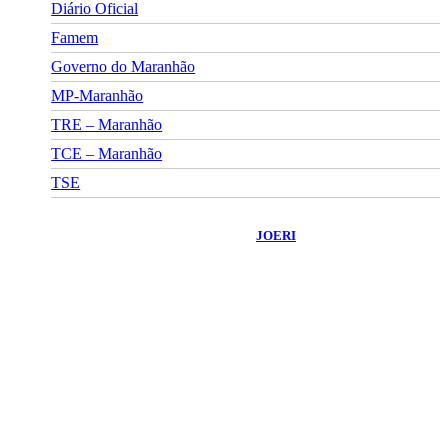
Diário Oficial
Famem
Governo do Maranhão
MP-Maranhão
TRE – Maranhão
TCE – Maranhão
TSE
©
2026
Portal Fuxico do Sertão
- Todos os Direitos Reservados |
Desenvolvido Por:
JOERI