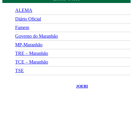
ALEMA
Diário Oficial
Famem
Governo do Maranhão
MP-Maranhão
TRE – Maranhão
TCE – Maranhão
TSE
©
2026
Portal Fuxico do Sertão
- Todos os Direitos Reservados |
Desenvolvido Por:
JOERI