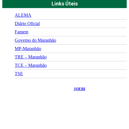
Links Úteis
ALEMA
Diário Oficial
Famem
Governo do Maranhão
MP-Maranhão
TRE – Maranhão
TCE – Maranhão
TSE
©
2026
Portal Fuxico do Sertão
- Todos os Direitos Reservados |
Desenvolvido Por:
JOERI