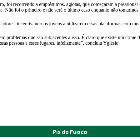
o, foi recorrendo a empréstimos, agiotas, que começaram a pressionar 
ida. Não foi o primeiro e não será o último caso enquanto não tomarmo
ciadores, incentivando os jovens a utilizarem essas plataformas com mo
problemas que são subjacentes a isso. É claro que existe um crime de 
essas pessoas a esses lugares, infelizmente”, concluiu Yglésio.
Pix do Fuxico