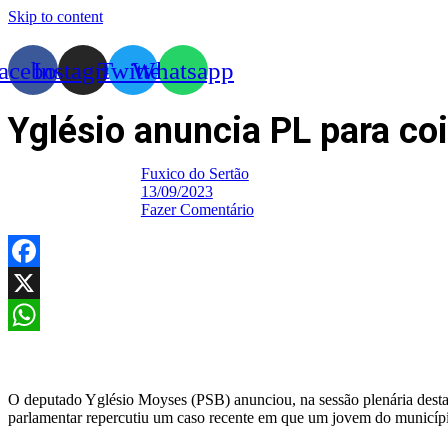
Skip to content
acebook
Instagram
Twitter
Whatsapp
Yglésio anuncia PL para co
Fuxico do Sertão
13/09/2023
Fazer Comentário
Facebook
X
WhatsApp
O deputado Yglésio Moyses (PSB) anunciou, na sessão plenária desta t
parlamentar repercutiu um caso recente em que um jovem do município