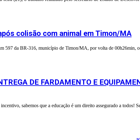
 após colisão com animal em Timon/MA
o km 597 da BR-316, município de Timon/MA, por volta de 00h26min, 
ENTREGA DE FARDAMENTO E EQUIPAMEN
ncentivo, sabemos que a educação é um direito assegurado a todos! Se
026
Portal Fuxico do Sertão
- Todos os Direitos Reservados | Desenvolvido Por:
J